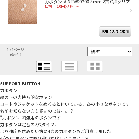
力ボタン ＃NEWS0200 8mm 2穴 C/#クリア
価格： 10円(税込)
～
1 / 1ページ
（全6件）
SUPPORT BUTTON
力ボタン
縁の下の力持ち的なボタン
コートやジャケットをめくると付いている、あの小さなボタンです
名前を知らない方も多いのでは。。？
"力ボタン"補強用のボタンです
力ボタンは定番の2穴タイプ、
より強度を求めたい方に4穴の力ボタンもご用意しました
4穴の力ボタンは取り扱いが珍しいと思います