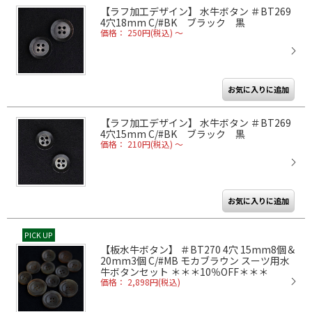
【ラフ加工デザイン】 水牛ボタン ＃BT269
4穴18mm C/#BK ブラック 黒
価格： 250円(税込)
～
【ラフ加工デザイン】 水牛ボタン ＃BT269
4穴15mm C/#BK ブラック 黒
価格： 210円(税込)
～
PICK UP
【板水牛ボタン】 ＃BT270 4穴 15mm8個＆
20mm3個 C/#MB モカブラウン スーツ用水
牛ボタンセット ＊＊＊10％OFF＊＊＊
価格： 2,898円(税込)