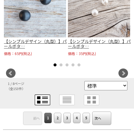
明
【シンプルデザイン（丸型）】パ
【シンプルデザイン（丸型）】パ
ールボタ…
ールボタ…
価格：65円(税込)
価格：35円(税込)
1 / 8ページ
（全153件）
1
2
3
4
5
前へ
次へ