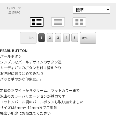
1 / 8ページ
（全153件）
1
2
3
4
5
前へ
次へ
PEARL BUTTON
パールボタン
シンプルなパールデザインのボタン達
カーディガンのボタンを付け替えたり
お洋服に散りばめてみたり
パッと華やかな印象に。。
定番のホワイトからクリーム、マットカラーまで
沢山のカラーバリエーションが魅力です
コットンパール調のパールボタンも取り揃えました
サイズは6mm～14mmまでご用意
幅広い用途にお役立てください