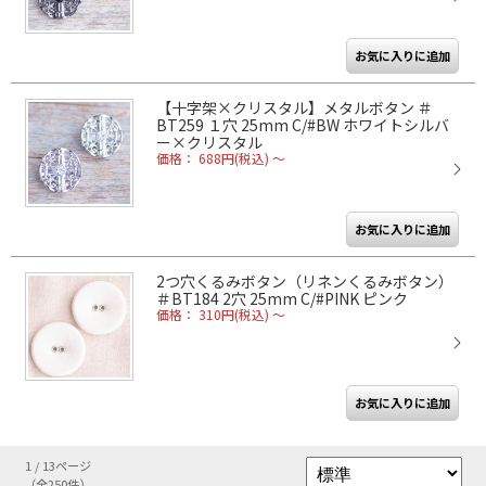
【十字架×クリスタル】メタルボタン ＃
BT259 １穴 25mm C/#BW ホワイトシルバ
ー×クリスタル
価格： 688円(税込)
～
2つ穴くるみボタン（リネンくるみボタン）
＃BT184 2穴 25mm C/#PINK ピンク
価格： 310円(税込)
～
1 / 13ページ
（全250件）