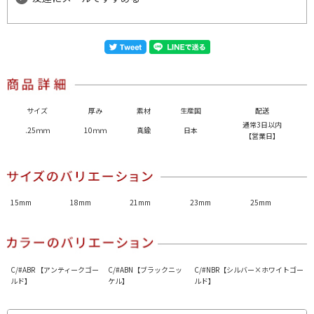
サイズ
厚み
素材
生産国
配送
通常3日以内
.25ｍｍ
10ｍｍ
真鍮
日本
【営業日】
15mm
18mm
21mm
23mm
25mm
C/#ABR 【アンティークゴー
C/#ABN【ブラックニッ
C/#NBR【シルバー×ホワイトゴー
ルド】
ケル】
ルド】