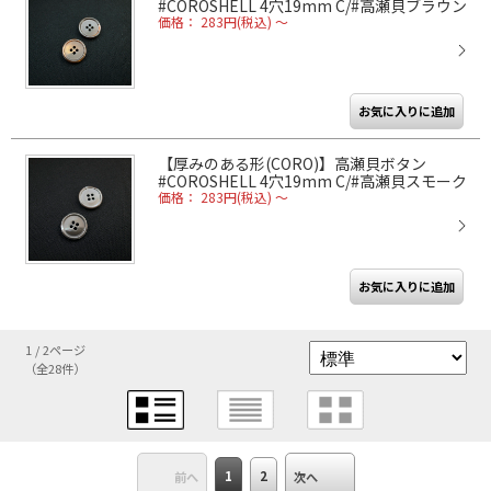
#COROSHELL 4穴19mm C/#高瀬貝ブラウン
価格： 283円(税込)
～
【厚みのある形(CORO)】高瀬貝ボタン
#COROSHELL 4穴19mm C/#高瀬貝スモーク
価格： 283円(税込)
～
1 / 2ページ
（全28件）
1
2
前へ
次へ