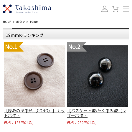
HOME
ボタン
19mm
>
>
19mmのランキング
】
【厚みのある形（CORO）】ナッ
【バスケット型/革くるみ型（レ
トボタ…
ザーボタ…
価格：186円(税込)
価格：290円(税込)