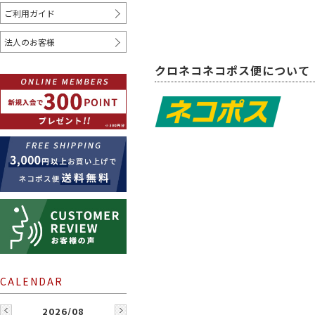
ご利用ガイド
COLOR
法人のお客様
ホワイト
クリーム
ベージュ
ブラック
グレー
ブ
クロネコネコポス便について
レッド
オレンジ
ゴールド
シルバー
クリア
ミ
WHERE TO USE
シャツ
コート
ジャケットスーツ
アク
2026/08