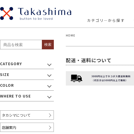
カテゴリ―から探す
HOME
SIZE
貝ボタン
メタルボタン
検索
・ボタン
パールボタン
スナップボタン
1
～8mm
9mm
配送・送料について
10mm
～
CATEGORY
ウッドボタン
ナットボタン
17mm
20mm
SIZE
19mm
2
～18mm
～21mm
プラスチックボタン
ビジューボタン
COLOR
WHERE TO USE
・リボン/テープ
～9mm
10mm～
12mm～
15mm～
タカシマについて
20mm～
30mm～
40mm～
50mm～
店舗案内