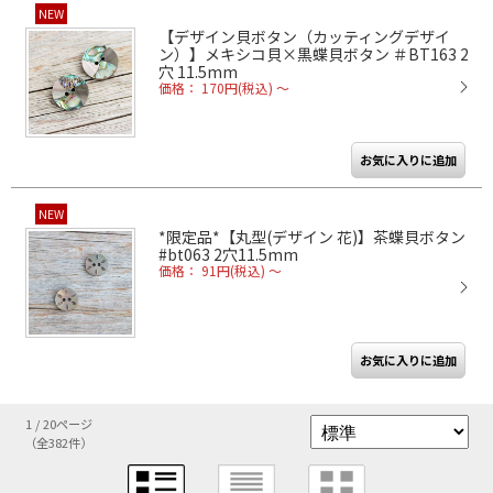
NEW
【デザイン貝ボタン（カッティングデザイ
ン）】メキシコ貝×黒蝶貝ボタン ＃BT163 2
穴 11.5mm
価格： 170円(税込)
～
NEW
*限定品*【丸型(デザイン 花)】茶蝶貝ボタン
#bt063 2穴11.5mm
価格： 91円(税込)
～
1 / 20ページ
（全382件）