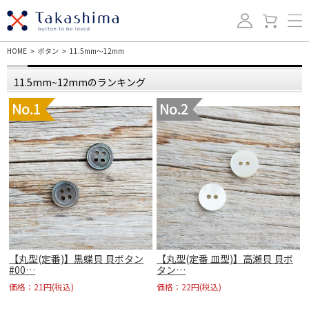
HOME
ボタン
11.5mm～12mm
>
>
11.5mm~12mmのランキング
】
【丸型(定番)】黒蝶貝 貝ボタン
【丸型(定番 皿型)】高瀬貝 貝ボ
#00…
タン…
価格：21円(税込)
価格：22円(税込)