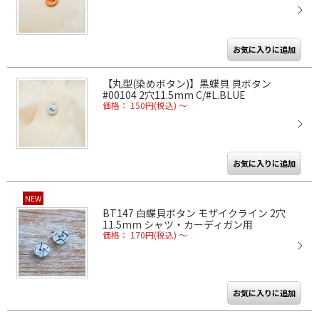
【丸型(染めボタン)】黒蝶貝 貝ボタン
#00104 2穴11.5mm C/#L.BLUE
価格： 150円(税込)
～
NEW
BT147 白蝶貝ボタン モザイクライン 2穴
11.5mm シャツ・カーディガン用
価格： 170円(税込)
～