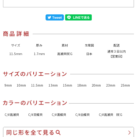
サイズ
厚み
素材
生産国
配送
通常３日以内
11.5ｍｍ
1.7ｍｍ
高瀬貝BEG
日本
【営業日】
9mm
10mm
11.5mm
13mm
15mm
18mm
20mm
23mm
25mm
C/#高瀬貝
C/#茶蝶貝
C/#黒蝶貝
C/#白蝶貝
C/#高瀬貝 BEG