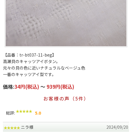
【品番：tr-bt037-11-beg】
高瀬貝のキャッツアイボタン。
元々の貝の色に近いナチュラルなベージュ色
一番のキャッツアイ型です。
価格:
34円
(税込)
～
939円
(税込)
お客様の声（5件）
総評:
5.0
ニラ様
2024/09/20