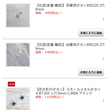
【丸型(定番 縄目)】茶蝶貝ボタン#00220 2穴
9mm
価格： 40円(税込)
～
【丸型(定番 縄目)】白蝶貝ボタン#00220 2穴
9mm
価格： 64円(税込)
～
NEW
【花の形のボタン】スモールメタルボタン
＃BT250 １穴 9mm C/#BN ブラック
価格： 131円(税込)
～