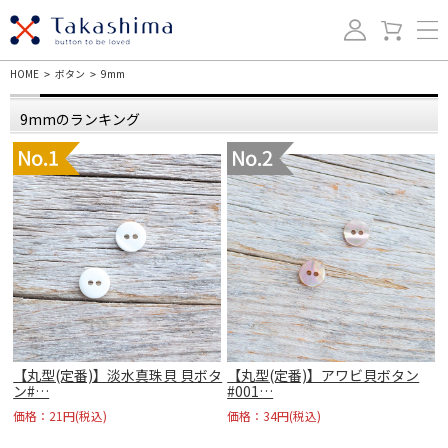
HOME
ボタン
9mm
>
>
9mmのランキング
【丸型(定番)】淡水真珠貝 貝ボタ
【丸型(定番)】アワビ貝ボタン
ン#…
#001…
価格：21円(税込)
価格：34円(税込)