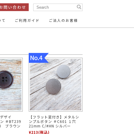
いて
ご利用ガイド
ご法人のお客様
ン
テープ・リボン
ン
服飾パーツ
15mm
14mm
～16mm
ン
26mm
35mm
～30mm
ーパーツ
15mm～
20mm～
デザイ
【フラット足付き】メタルシ
 ＃BT239
ンプルボタン ＃C601 １穴
50mm～
#48 ブラウン
21mm C/#HN シルバー
¥213
(税込)