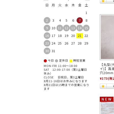
日
月
火
水
木
金
土
1
2
3
4
5
6
7
8
9
10
11
12
13
14
15
16
17
18
19
20
21
22
23
24
25
26
27
28
29
30
31
■
今日
定休日
時短営業
【丸型(
MON-FRI 11:00～18:00
イ)】高瀬
SAT 12:00-17:00（第3土曜日
穴20mm
休み）
CLOSE 日祝日、第3土曜日
¥173
(税
8月11-16日はお休みになります
8月21日は15時までの営業になり
ます