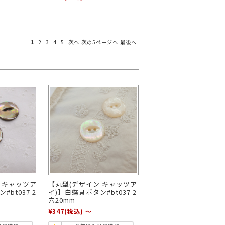
1
2
3
4
5
次へ
次の5ページへ
最後へ
ー
パープル
イエロー
ピンク
小物
 キャッツア
【丸型(デザイン キャッツア
bt037 2
イ)】白蝶貝ボタン#bt037 2
穴20mm
¥347
(税込)
～