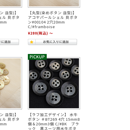
ン 皿型)】
【丸型(染めボタン 皿型)】
ェル 貝ボタ
アコヤパールシェル 貝ボタ
0mm
ン#00104 2穴20mm
C/#framboise
¥280
(税込)
～
ン 皿型)】
【ラフ加工デザイン】 水牛
ェル 貝ボタ
ボタン ＃BT269 4穴 15mm8
0mm
個＆20mm3個 C/#BK ブラ
ック 黒スーツ用水牛ボタ