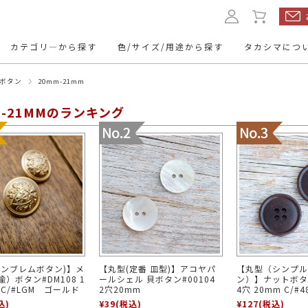
カテゴリ―から探す
色/サイズ/用途から探す
タカシマにつ
ボタン
20mm-21mm
ルボタン
本水牛ボタン
くるみボタ
M-21MMのランキング
ップボタン
レザーボタン
名入れボタ
11.5mm
10mm
13mm
～12mm
トボタン
ミリタリーボタン
トグルボタ
20mm
24mm
23mm
～21mm
～25mm
ューボタン
ヴィンテージボタン
アクセサリ
・パーツ
mm～
15mm～
～9mm
10mm～
エンブレムボタン)】メ
【丸型(定番 皿型)】アコヤパ
【丸型（シンプル
）ボタン#DM108 1
ールシェル 貝ボタン#00104
ン）】ナットボタン
mm～
50mm～
30mm～
40mm～
 C/#LGM ゴールド
2穴20mm
4穴 20mm C/
込)
¥39
(税込)
¥127
(税込)