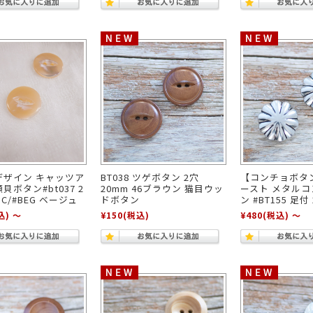
デザイン キャッツア
BT038 ツゲボタン 2穴
【コンチョボタ
貝ボタン#bt037 2
20mm 46ブラウン 猫目ウッ
ースト メタル
 C/#BEG ベージュ
ドボタン
ン #BT155 足付
込)
～
¥150
(税込)
¥480
(税込)
～