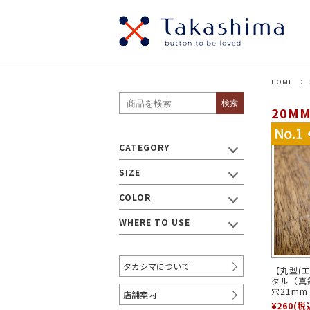
HOME
SIZE
貝ボタン
メタ
検索
20M
・ボタン
パールボタン
スナ
～8mm
9mm
CATEGORY
ウッドボタン
ナッ
17mm
SIZE
19mm
～18mm
プラスチックボタン
ビジ
COLOR
WHERE TO USE
・リボン/テープ
～9mm
10mm～
12
タカシマについて
【丸型(
タル（真鍮
20mm～
30mm～
40
穴21mm
店舗案内
¥260
(税