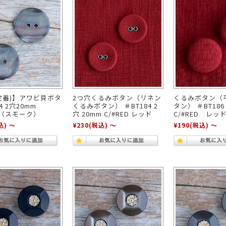
定番)】アワビ貝ボタ
2つ穴くるみボタン（リネン
くるみボタン（
04 2穴20mm
くるみボタン） ＃BT184 2
タン） ＃BT186
MK（スモーク）
穴 20mm C/#RED レッド
C/#RED レッ
込)
～
¥230
(税込)
～
¥190
(税込)
～