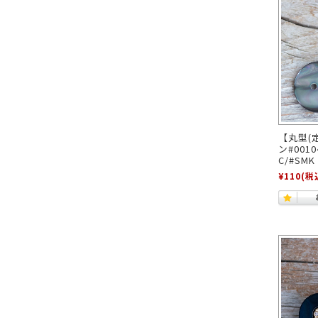
【丸型(
ン#001
C/#S
¥110
(税