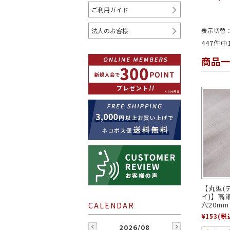
ご利用ガイド
COLOR
法人のお客様
表示切替
447件
ホワイト
クリーム
ベージュ
商品
レッド
オレンジ
ゴールド
WHERE TO USE
シャツ
コート
ジャケ
【丸型(
イ)】高瀬
穴20mm
¥153
(税
2026/08