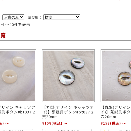
：
並び順：
中1件～40件を表示
ブラック
グレー
ブラウン
グリーン
ブルー
ネイビ
一覧
シルバー
クリア
ミックス
ットスーツ
アクセサリー
ニット
その他
デザイン キャッツア
【丸型(デザイン キャッツア
【丸型(デザイン
貝ボタン#bt037 2
イ)】黒蝶貝ボタン#bt037 2
イ)】茶蝶貝ボタン#
穴20mm
穴20mm
込)
～
¥158
(税込)
～
¥153
(税込)
～