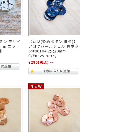
ボタン モザイ
【丸型(染めボタン 皿型)】
0mm ニッ
アコヤパールシェル 貝ボタ
用
ン#00104 2穴20mm
C/#navy berry
¥280
(税込)
～