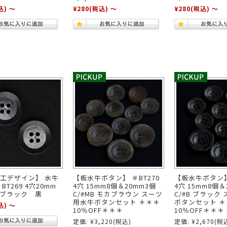
込)
～
¥280
(税込)
～
¥280
(税込)
～
工デザイン】 水牛
【板水牛ボタン】 ＃BT270
【板水牛ボタン】 
BT269 4穴20mm
4穴 15mm8個＆20mm3個
4穴 15mm8個＆
K ブラック 黒
C/#MB モカブラウン スーツ
C/#B ブラック
用水牛ボタンセット ＊＊＊
ボタンセット ＊
込)
～
10％OFF＊＊＊
10％OFF＊＊＊
定価:
¥3,220
(税込)
定価:
¥2,670
(税