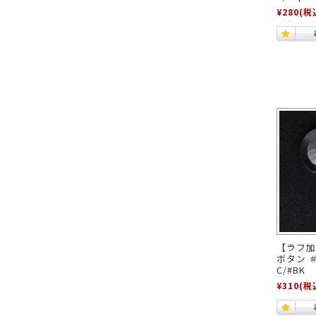
¥280
(税
【ラフ加
ボタン ＃
C/#B
¥310
(税