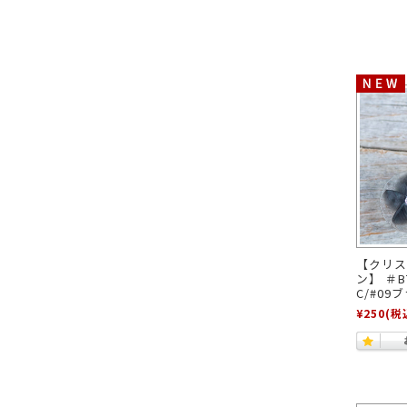
【クリス
ン】 ＃BT
C/#09
¥250
(税