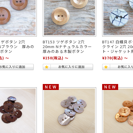
 ツゲボタン 2穴
BT153 ツゲボタン 2穴
BT147 白蝶貝
 46ブラウン 厚みの
20mm Nナチュラルカラー
クライン 2穴 2
ボタン
厚みのある木製ボタン
ト・ジャケット
込)
～
¥150
(税込)
～
¥370
(税込)
～