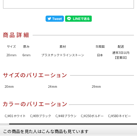
サイズ
厚み
素材
生産国
配送
通常3日以内
20ｍｍ
6ｍｍ
プラスチック×ラインストーン
日本
【営業日】
20mm
24mm
29mm
C/#01ホワイト
C/#09ブラック
C/#48ブラウン
C/#250ボルドー
C/#580ネイビー
この商品を見た人はこんな商品も見ています