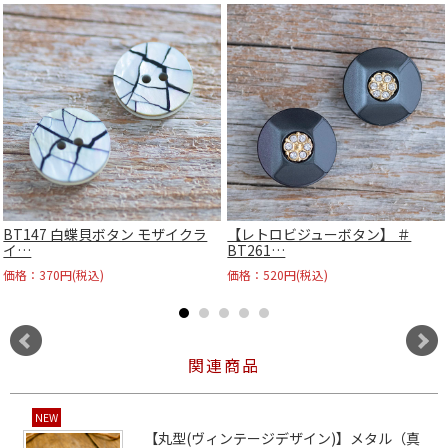
BT147 白蝶貝ボタン モザイクラ
【レトロビジューボタン】 ＃
イ…
BT261…
価格：370円(税込)
価格：520円(税込)
関連商品
NEW
【丸型(ヴィンテージデザイン)】メタル（真