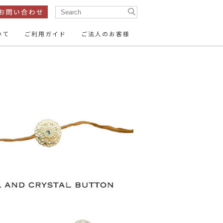
いて
ご利用ガイド
ご法人のお客様
ン
テープ・リボン
ン
服飾パーツ
15mm
14mm
～16mm
ン
26mm
35mm
～30mm
ーパーツ
15mm～
20mm～
50mm～