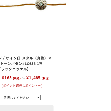
ー
パープル
イエロー
ピンク
ジデザイン)】メタル（真鍮）×
小物
ーンボタン#LC653 1穴
n【ブラックニッケル】
¥165
¥1,485
～
(税込)
(税込)
[ポイント還元 1ポイント～]