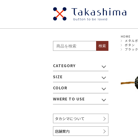
HOME
SIZE
メタル
貝ボタン
メタ
ボタン
検索
・ボタン
ブラッ
パールボタン
スナ
～8mm
9mm
CATEGORY
ウッドボタン
ナッ
17mm
SIZE
19mm
～18mm
プラスチックボタン
ビジ
COLOR
WHERE TO USE
・リボン/テープ
～9mm
10mm～
12
タカシマについて
20mm～
30mm～
40
店舗案内