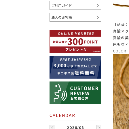
ご利用ガイド
COLOR
法人のお客様
【品番：B
ホワイト
クリーム
ベージュ
真鍮×ク
真鍮の美
レッド
オレンジ
ゴールド
色もヴィ
COLO
WHERE TO USE
シャツ
コート
ジャケ
2026/08