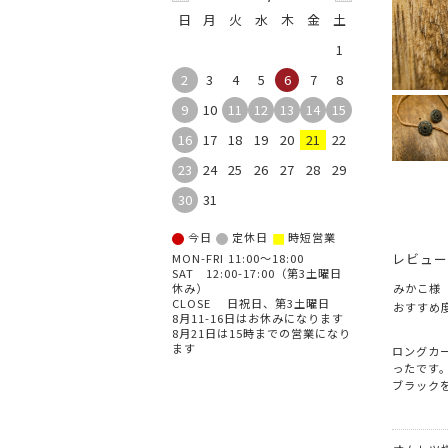
日
月
火
水
木
金
土
1
2
3
4
5
6
7
8
9
10
11
12
13
14
15
16
17
18
19
20
21
22
23
24
25
26
27
28
29
30
31
■
今日
定休日
時短営業
レビュー
MON-FRI 11:00～18:00
SAT 12:00-17:00（第3土曜日
みかこ様
休み）
CLOSE 日祝日、第3土曜日
おすすめ
8月11-16日はお休みになります
8月21日は15時までの営業になり
ます
ロングカ
ったです
ブラック