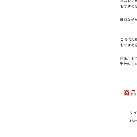
オムレツ
おすすめ
繊細なデ
ころぽん
おすすめ
想像以上
手数料も
サ
15