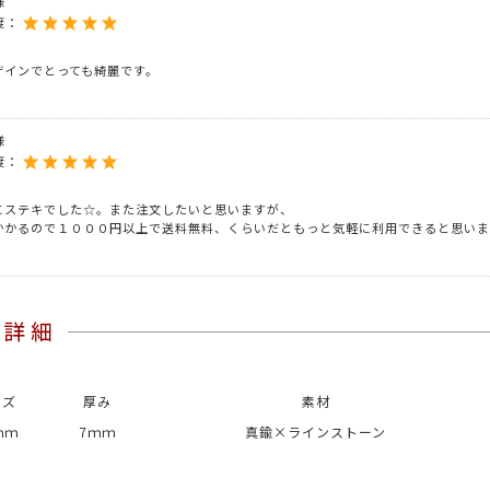
様
度：
ザインでとっても綺麗です。
様
度：
にステキでした☆。また注文したいと思いますが、
かかるので１０００円以上で送料無料、くらいだともっと気軽に利用できると思いま
イズ
厚み
素材
ｍｍ
7ｍｍ
真鍮×ラインストーン