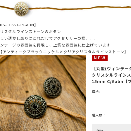
S-LC653-15-ABN】
ブラック
グレー
ブラウン
グリーン
ブルー
ネイビ
リスタルラインストーンのボタン
しい透かし彫りはこれだけでアクセサリーの様。。。
シルバー
クリア
ミックス
ンテージの雰囲気を再現し、上質な雰囲気に仕上げています
R 【アンティークブラックニッケル×クリアクリスタルラインストーン】
【丸型(ヴィンテー
ットスーツ
アクセサリー
ニット
その他
クリスタルラインスト
15mm C/#ab
価格:
購入数：
価格: