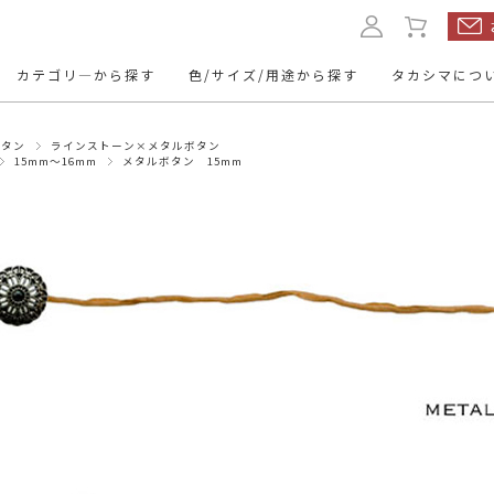
カテゴリ―から探す
色/サイズ/用途から探す
タカシマにつ
ボタン
ラインストーン×メタルボタン
ルボタン
本水牛ボタン
くるみボタ
15mm～16mm
メタルボタン 15mm
ク
ップボタン
レザーボタン
名入れボタ
11.5mm
10mm
13mm
～12mm
トボタン
ミリタリーボタン
トグルボタ
20mm
24mm
23mm
～21mm
～25mm
ューボタン
ヴィンテージボタン
アクセサリ
・パーツ
mm～
15mm～
～9mm
10mm～
mm～
50mm～
30mm～
40mm～