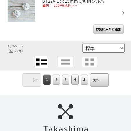
BT224 １穴 15mm C/#HN シルバー
価格： 250円(税込)
～
1 / 9ページ
（全179件）
1
2
3
4
5
前へ
次へ