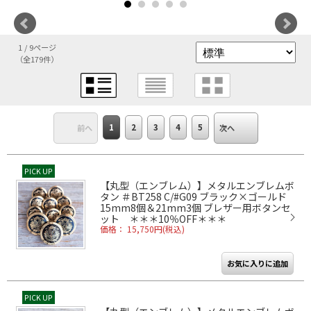
1 / 9ページ
（全179件）
1
2
3
4
5
前へ
次へ
PICK UP
【丸型（エンブレム）】メタルエンブレムボ
タン ＃BT258 C/#G09 ブラック×ゴールド
15mm8個＆21mm3個 ブレザー用ボタンセ
ット ＊＊＊10％OFF＊＊＊
価格： 15,750円(税込)
PICK UP