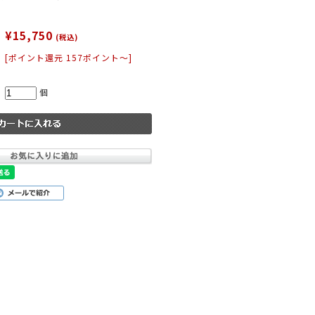
¥15,750
(税込)
[ポイント還元 157ポイント～]
ー
パープル
イエロー
ピンク
個
小物