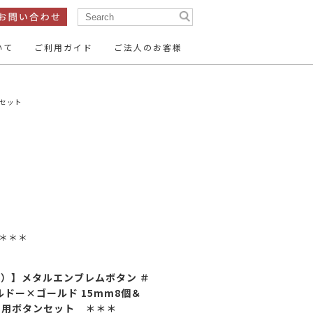
いて
ご利用ガイド
ご法人のお客様
ン
テープ・リボン
セット
ン
服飾パーツ
15mm
14mm
～16mm
ン
26mm
35mm
～30mm
ーパーツ
す＊＊＊
15mm～
20mm～
）】メタルエンブレムボタン ＃
50mm～
8 ボルドー×ゴールド 15mm8個＆
ザー用ボタンセット ＊＊＊