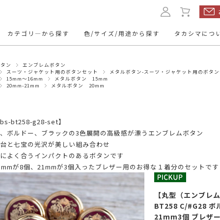
カテゴリ―から探す
色/サイズ/用途から探す
タカシマにつ
ボタン
エンブレムボタン
ルボタン
本水牛ボタン
くるみボタ
スーツ・ジャケット用のボタンセット
メタルボタン-スーツ・ジャケット用のボタン
15mm～16mm
メタルボタン 15mm
20mm-21mm
メタルボタン 20mm
ップボタン
レザーボタン
名入れボタ
ド
11.5mm
10mm
13mm
～12mm
トボタン
ミリタリーボタン
トグルボタ
20mm
24mm
-bt258-g28-set】
23mm
～21mm
～25mm
、ボルドー、ブラックの3色展開の高級感が漂うエンブレムボタン
ューボタン
ヴィンテージボタン
アクセサリ
台と七宝の光沢が美しい組み合わせ
によく合うインパクトのあるボタンです
・パーツ
5mmが8個、21mmが3個入ったブレザー用のお得な１着分のセットで
mm～
15mm～
～9mm
10mm～
【丸型（エンブレム
mm～
50mm～
30mm～
40mm～
BT258 C/#G2
21mm3個 ブレ