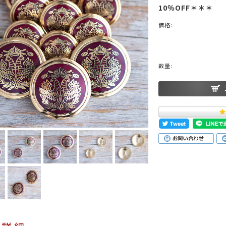
10％OFF＊＊＊
価格:
ブラック
グレー
ブラウン
グリーン
ブルー
ネイビ
数量:
シルバー
クリア
ミックス
ットスーツ
アクセサリー
ニット
その他