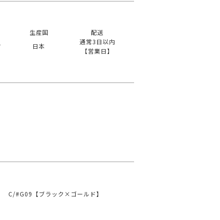
生産国
配送
通常3日以内
宝
日本
【営業日】
C/#G09【ブラック×ゴールド】