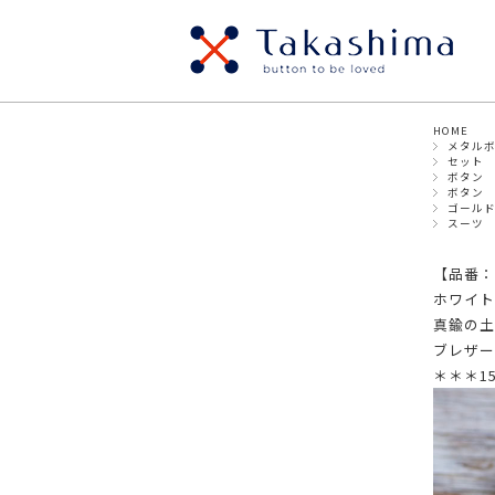
HOME
SIZE
メタル
貝ボタン
メタ
セット
・ボタン
ボタン
ボタン
パールボタン
スナ
ゴール
～8mm
9mm
スーツ
ウッドボタン
ナッ
17mm
【品番：bs
19mm
～18mm
ホワイト
プラスチックボタン
ビジ
真鍮の土
ブレザー
・リボン/テープ
＊＊＊1
～9mm
10mm～
12
20mm～
30mm～
40