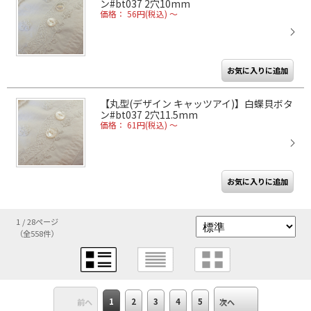
ン#bt037 2穴10mm
価格： 56円(税込)
～
【丸型(デザイン キャッツアイ)】白蝶貝ボタ
ン#bt037 2穴11.5mm
価格： 61円(税込)
～
1 / 28ページ
（全558件）
1
2
3
4
5
前へ
次へ