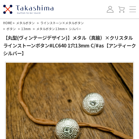
HOME
メタルボタン
ラインストーン×メタルボタン
>
>
ボタン
13mm
メタルボタン 13mm
シルバー
>
>
>
>
【丸型(ヴィンテージデザイン)】メタル（真鍮）×クリスタル
ラインストーンボタン#LC640 1穴13mm C/#as【アンティーク
シルバー】