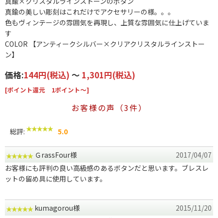
真鍮×クリスタルラインストーンのボタン
真鍮の美しい彫刻はこれだけでアクセサリーの様。。。
色もヴィンテージの雰囲気を再現し、上質な雰囲気に仕上げていま
す
COLOR 【アンティークシルバー×クリアクリスタルラインストー
ン】
価格:
144円
(税込)
～
1,301円
(税込)
[ポイント還元 1ポイント～]
お客様の声（3件）
総評:
5.0
ＧrassFour様
2017/04/07
お客様にも評判の良い高級感のあるボタンだと思います。ブレスレ
ットの留め具に使用しています。
kumagorou様
2015/11/20