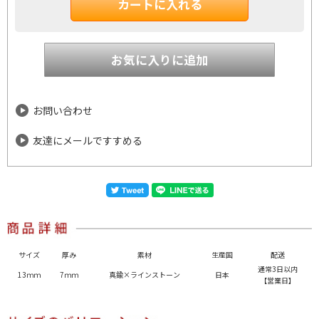
お問い合わせ
友達にメールですすめる
サイズ
厚み
素材
生産国
配送
通常3日以内
13ｍｍ
7ｍｍ
真鍮×ラインストーン
日本
【営業日】