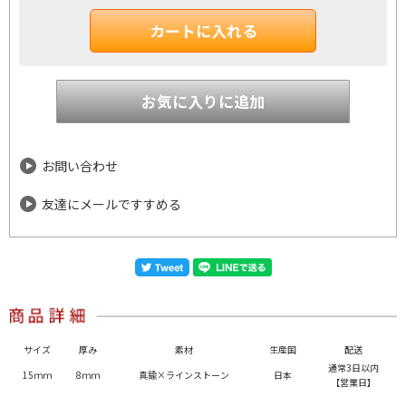
お問い合わせ
友達にメールですすめる
サイズ
厚み
素材
生産国
配送
通常3日以内
15ｍｍ
8ｍｍ
真鍮×ラインストーン
日本
【営業日】