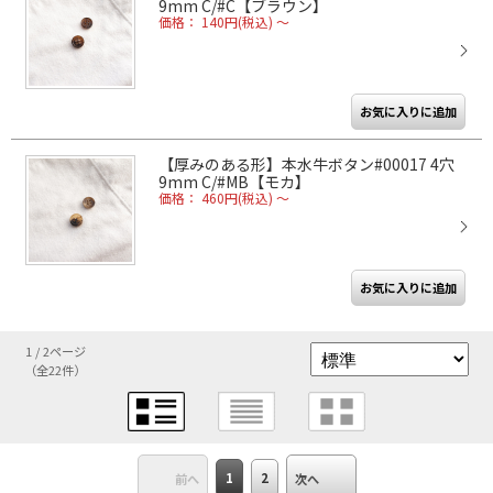
9mm C/#C【ブラウン】
価格： 140円(税込)
～
【厚みのある形】本水牛ボタン#00017 4穴
9mm C/#MB【モカ】
価格： 460円(税込)
～
1 / 2ページ
（全22件）
1
2
前へ
次へ