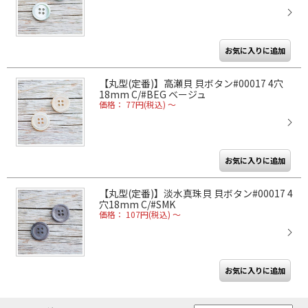
【丸型(定番)】高瀬貝 貝ボタン#00017 4穴
18mm C/#BEG ベージュ
価格： 77円(税込)
～
【丸型(定番)】淡水真珠貝 貝ボタン#00017 4
穴18mm C/#SMK
価格： 107円(税込)
～