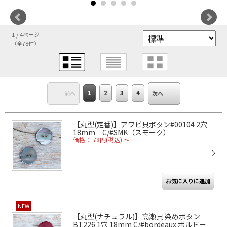
1 / 4ページ
（全78件）
1
2
3
4
前へ
次へ
【丸型(定番)】アワビ貝ボタン#00104 2穴
18mm C/#SMK（スモーク）
価格： 78円(税込)
～
NEW
【丸型(ナチュラル)】高瀬貝 染めボタン
BT226 1穴 18mm C/#bordeaux ボルドー