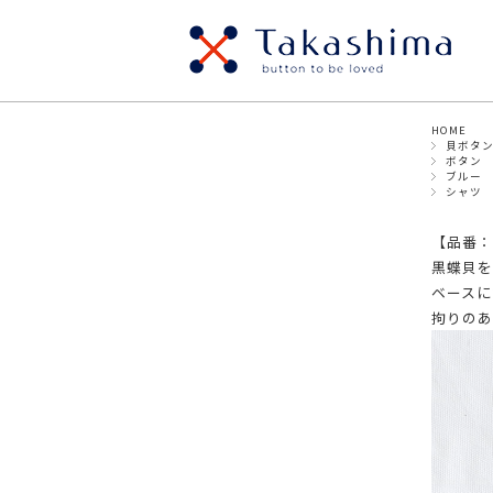
HOME
SIZE
貝ボタ
貝ボタン
メタ
ボタン
・ボタン
ブルー
シャツ
パールボタン
スナ
～8mm
9mm
【品番：b
ウッドボタン
ナッ
黒蝶貝を
17mm
19mm
～18mm
ベースに
プラスチックボタン
ビジ
拘りのあ
・リボン/テープ
～9mm
10mm～
12
20mm～
30mm～
40