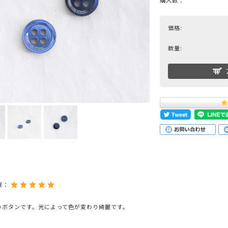
購入数：
価格:
ブラック
グレー
ブラウン
グリーン
ブルー
ネイビ
数量:
シルバー
クリア
ミックス
ットスーツ
アクセサリー
ニット
その他
度：
いボタンです。光によって色が変わり綺麗です。