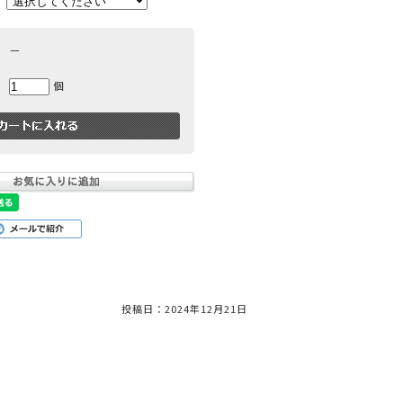
－
ー
パープル
イエロー
ピンク
個
小物
投稿日：
2024年12月21日