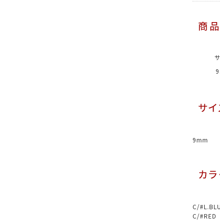
9mm
C/#L.
C/#RE