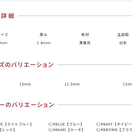
サイズ
厚み
素材
生産国
9ｍｍ
1.4ｍｍ
黒蝶貝
日本
10mm
11.5mm
15m
BLUE【ライトブルー】
C/#BLUE【ブルー】
C/#NAVY【ネイビ
D【レッド】
C/#KHAKI【カーキ】
C/#BROWN【ブラ