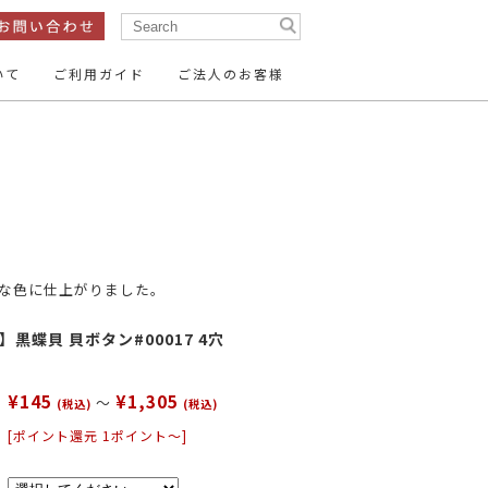
いて
ご利用ガイド
ご法人のお客様
ン
テープ・リボン
ン
服飾パーツ
15mm
14mm
～16mm
ン
26mm
35mm
～30mm
な色に仕上がりました。
ーパーツ
黒蝶貝 貝ボタン#00017 4穴
¥145
¥1,305
15mm～
20mm～
～
(税込)
(税込)
[ポイント還元 1ポイント～]
50mm～