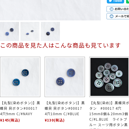
この商品を見た人はこんな商品も見ています
【丸型(染めボタン)】黒
【丸型(染めボタン)】黒
【丸型(染め)】黒蝶貝
蝶貝 貝ボタン#00017
蝶貝 貝ボタン#00017
タン #00017 4穴
4穴9mm C/#NAVY
4穴10mm C/#BLUE
15mm8個＆20mm3個
C/#L.BLUE ライトブ
¥145
(税込)
¥130
(税込)
ルー スーツ用ボタン黒