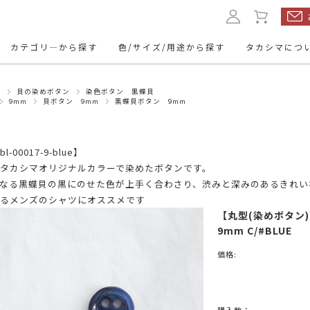
カテゴリ―から探す
色/サイズ/用途から探す
タカシマにつ
ン
貝の染めボタン
染色ボタン 黒蝶貝
ルボタン
本水牛ボタン
くるみボタ
9mm
貝ボタン 9mm
黒蝶貝ボタン 9mm
ップボタン
レザーボタン
名入れボタ
11.5mm
10mm
13mm
～12mm
l-00017-9-blue】
トボタン
ミリタリーボタン
トグルボタ
タカシマオリジナルカラーで染めたボタンです。
20mm
24mm
23mm
～21mm
～25mm
なる黒蝶貝の黒にのせた色が上手く合わさり、渋みと深みのあるきれい
ューボタン
ヴィンテージボタン
アクセサリ
るメンズのシャツにオススメです
【丸型(染めボタン)】
・パーツ
9mm C/#BLUE
mm～
15mm～
～9mm
10mm～
価格:
mm～
50mm～
30mm～
40mm～