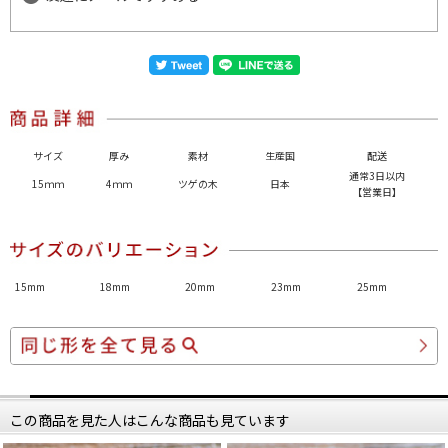
サイズ
厚み
素材
生産国
配送
通常3日以内
15ｍｍ
4ｍｍ
ツゲの木
日本
【営業日】
15mm
18mm
20mm
23mm
25mm
この商品を見た人はこんな商品も見ています