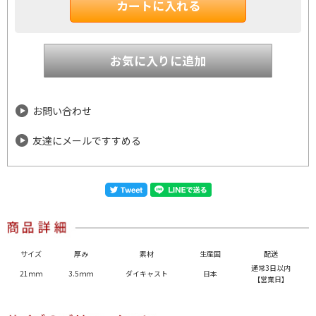
お問い合わせ
友達にメールですすめる
サイズ
厚み
素材
生産国
配送
通常3日以内
21ｍｍ
3.5ｍｍ
ダイキャスト
日本
【営業日】