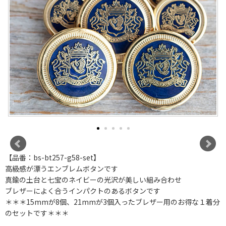
【品番：bs-bt257-g58-set】
高級感が漂うエンブレムボタンです
真鍮の土台と七宝のネイビーの光沢が美しい組み合わせ
ブレザーによく合うインパクトのあるボタンです
＊＊＊15mmが8個、21mmが3個入ったブレザー用のお得な１着分
のセットです＊＊＊