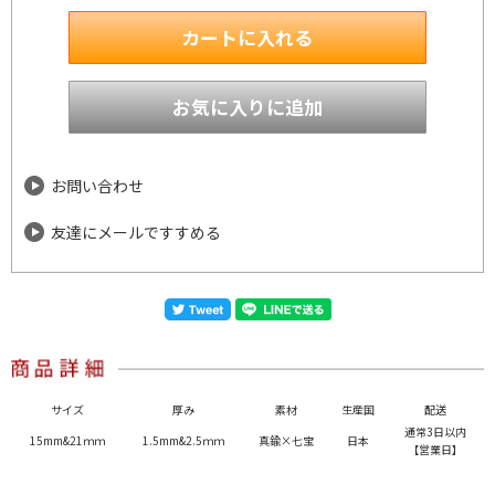
お問い合わせ
友達にメールですすめる
サイズ
厚み
素材
生産国
配送
通常3日以内
15mm&21ｍｍ
1.5mm&2.5ｍｍ
真鍮×七宝
日本
【営業日】