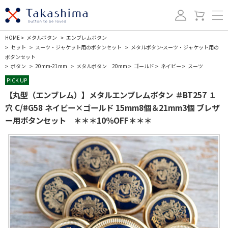
HOME
メタルボタン
エンブレムボタン
>
>
セット
スーツ・ジャケット用のボタンセット
メタルボタン-スーツ・ジャケット用の
>
>
>
ボタンセット
ボタン
20mm-21mm
メタルボタン 20mm
ゴールド
ネイビー
スーツ
>
>
>
>
>
>
PICK UP
【丸型（エンブレム）】メタルエンブレムボタン ＃BT257 １
穴 C/#G58 ネイビー×ゴールド 15mm8個＆21mm3個 ブレザ
ー用ボタンセット ＊＊＊10％OFF＊＊＊