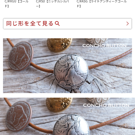
C/#HGU【ゴール
C/#SU【ニッケルシルバ
C/#ASG【ライトアンティークゴール
ド】
ー】
ド】