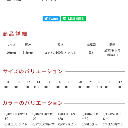
サイズ
厚み
素材
生産国
配送
通常3日以内
10ｍｍ
3.5ｍｍ
コットン100% × アルミ
日本
【営業日】
8
10
12
14
14
16
18
20
25
30
35
42
mm
mm
mm
mm
mm
mm
mm
mm
mm
mm
mm
mm
C/#WHITE(ホワイ
C/#KINARI(生成
C/#BEIGE(ベー
C/#KHAKI(カ
C/#NAVY(ネイ
ト)
り)
ジュ)
ーキ)
ビー)
C/#LBLUE(ライト
C/#YELLOW(イエ
C/#PINK(ピン
C/#RED(レッ
C/#BLACK(ブラ