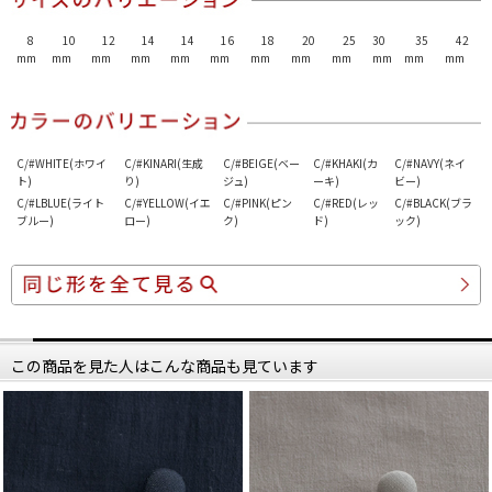
8
10
12
14
14
16
18
20
25
30
35
42
mm
mm
mm
mm
mm
mm
mm
mm
mm
mm
mm
mm
C/#WHITE(ホワイ
C/#KINARI(生成
C/#BEIGE(ベー
C/#KHAKI(カ
C/#NAVY(ネイ
ト)
り)
ジュ)
ーキ)
ビー)
C/#LBLUE(ライト
C/#YELLOW(イエ
C/#PINK(ピン
C/#RED(レッ
C/#BLACK(ブラ
ブルー)
ロー)
ク)
ド)
ック)
この商品を見た人はこんな商品も見ています