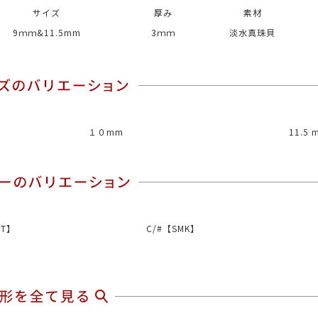
サイズ
厚み
素材
9ｍｍ&11.5mm
3ｍｍ
淡水真珠貝
１０mm
11.5 
HT】
C/#【SMK】