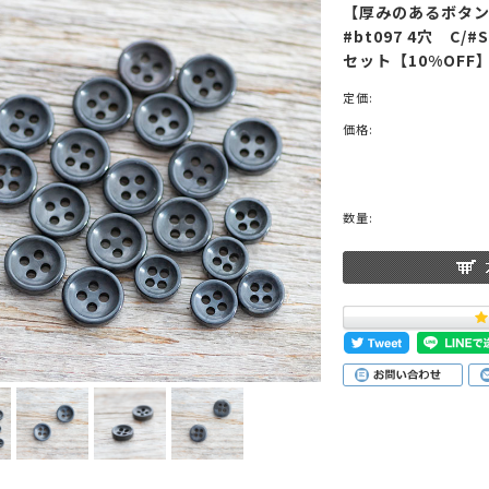
【厚みのあるボタン
#bt097 4穴 C/
セット【10%OFF
定価:
価格:
数量: