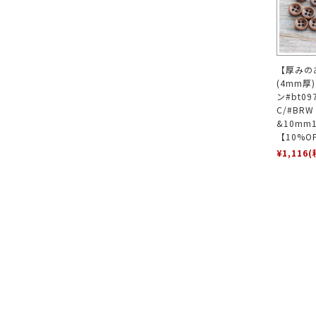
【厚みの
(4mm厚
ン#bt0
C/#BR
&10mm
【10%O
¥1,116
(