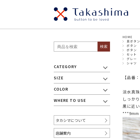
HOME
SIZE
貝ボタ
貝ボタン
メタ
ボタン
検索
・ボタン
ボタン
セット
パールボタン
スナ
グレー
～8mm
9mm
シャツ
CATEGORY
ウッドボタン
ナッ
17mm
【品番：fw
SIZE
19mm
～18mm
プラスチックボタン
ビジ
COLOR
淡水真珠
しっかり
WHERE TO USE
・リボン/テープ
黒に近い
***9m
～9mm
10mm～
12
タカシマについて
20mm～
30mm～
40
店舗案内