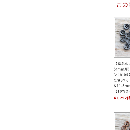
この
【厚みの
(4mm厚
ン#bt0
C/#SM
&11.5
【10%O
¥1,292
(