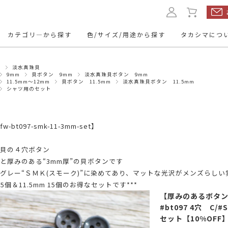
カテゴリ―から探す
色/サイズ/用途から探す
タカシマにつ
ン
淡水真珠貝
ルボタン
本水牛ボタン
くるみボタ
9mm
貝ボタン 9mm
淡水真珠貝ボタン 9mm
11.5mm～12mm
貝ボタン 11.5mm
淡水真珠貝ボタン 11.5mm
シャツ用のセット
ップボタン
レザーボタン
名入れボタ
11.5mm
10mm
13mm
～12mm
トボタン
ミリタリーボタン
トグルボタ
20mm
24mm
-bt097-smk-11-3mm-set】
23mm
～21mm
～25mm
ューボタン
ヴィンテージボタン
アクセサリ
貝の４穴ボタン
と厚みのある“3mm厚”の貝ボタンです
・パーツ
グレー“ＳＭＫ(スモーク)”に染めてあり、マットな光沢がメンズらし
m 5個＆11.5mm 15個のお得なセットです***
mm～
15mm～
～9mm
10mm～
【厚みのあるボタン
#bt097 4穴 C/
mm～
50mm～
30mm～
40mm～
セット【10%OFF