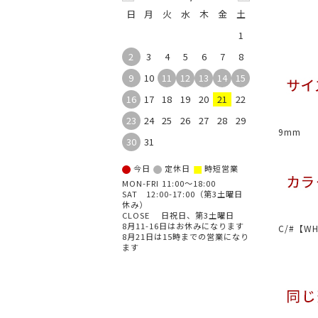
日
月
火
水
木
金
土
1
2
3
4
5
6
7
8
9
10
11
12
13
14
15
16
17
18
19
20
21
22
23
24
25
26
27
28
29
9mm
30
31
■
今日
定休日
時短営業
MON-FRI 11:00～18:00
SAT 12:00-17:00（第3土曜日
休み）
CLOSE 日祝日、第3土曜日
8月11-16日はお休みになります
C/#【W
8月21日は15時までの営業になり
ます