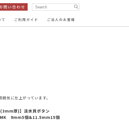
いて
ご利用ガイド
ご法人のお客様
ン
テープ・リボン
ン
服飾パーツ
15mm
14mm
～16mm
ン
26mm
35mm
～30mm
ーパーツ
い雰囲気に仕上がっています。
15mm～
20mm～
(3mm厚)】淡水貝ボタン
#SMK 9mm5個&11.5mm15個
50mm～
】