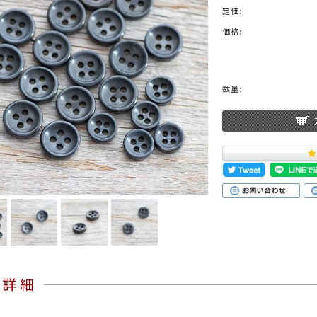
定価:
価格:
ブラック
グレー
ブラウン
グリーン
ブルー
ネイビ
数量:
シルバー
クリア
ミックス
ットスーツ
アクセサリー
ニット
その他