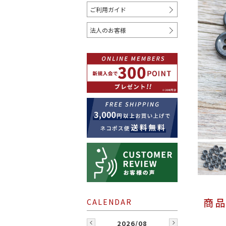
ご利用ガイド
COLOR
法人のお客様
ホワイト
クリーム
ベージュ
レッド
オレンジ
ゴールド
WHERE TO USE
シャツ
コート
ジャケ
2026/08