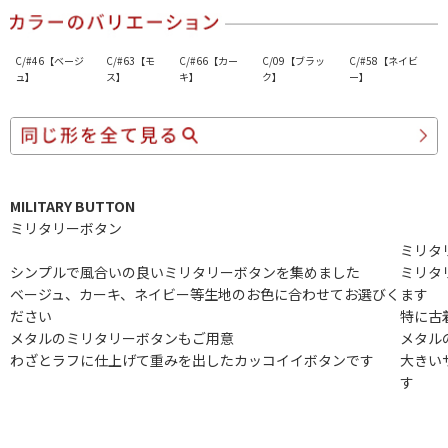
C/#46【ベージ
C/#63【モ
C/#66【カー
C/09【ブラッ
C/#58【ネイビ
ュ】
ス】
キ】
ク】
ー】
MILITARY BUTTON
ミリタリーボタン
ミリタ
シンプルで風合いの良いミリタリーボタンを集めました
ミリタ
ベージュ、カーキ、ネイビー等生地のお色に合わせてお選びく
ます
ださい
特に古
メタルのミリタリーボタンもご用意
メタル
わざとラフに仕上げて重みを出したカッコイイボタンです
大きい
す