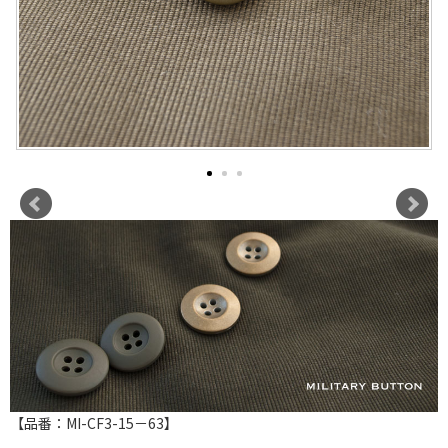
【品番：MI-CF3-15－63】