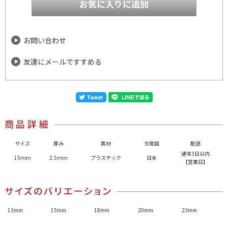
お問い合わせ
友達にメールですすめる
サイズ
厚み
素材
生産国
配送
通常3日以内
15ｍｍ
2.5ｍｍ
プラスチック
日本
【営業日】
13mm
15mm
18mm
20mm
23mm