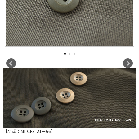
【品番：MI-CF3-21－66】