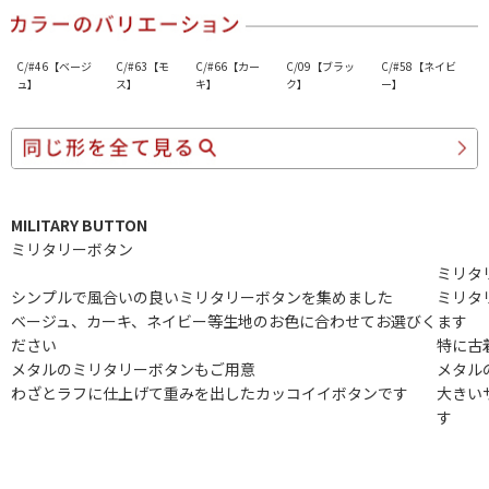
C/#46【ベージ
C/#63【モ
C/#66【カー
C/09【ブラッ
C/#58【ネイビ
ュ】
ス】
キ】
ク】
ー】
MILITARY BUTTON
ミリタリーボタン
ミリタ
シンプルで風合いの良いミリタリーボタンを集めました
ミリタ
ベージュ、カーキ、ネイビー等生地のお色に合わせてお選びく
ます
ださい
特に古
メタルのミリタリーボタンもご用意
メタル
わざとラフに仕上げて重みを出したカッコイイボタンです
大きい
す