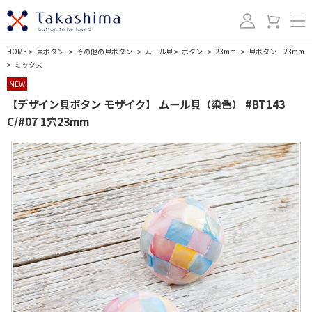
HOME
貝ボタン
その他の貝ボタン
ムール貝
ボタン
23mm
貝ボタン 23mm
>
>
>
>
>
>
ミックス
>
NEW
【デザイン貝ボタン モザイク】 ムール貝（染色） #BT143
C/#07 1穴23mm