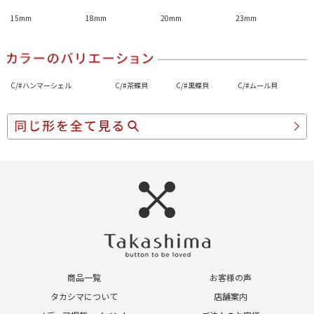
15mm
18mm
20mm
23mm
C/#ハンマーシェル
C/#茶蝶貝
C/#黒蝶貝
C/#ムール貝
商品一覧
お客様の声
タカシマについて
店舗案内