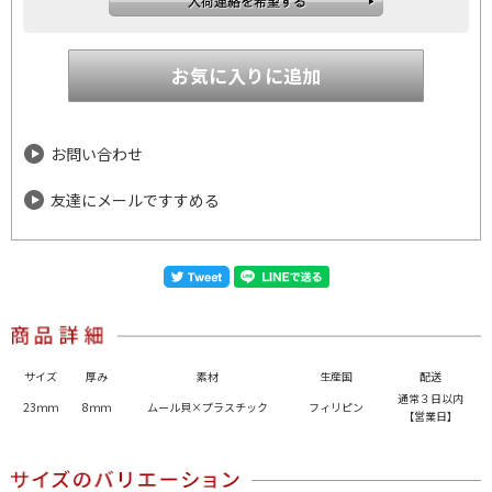
お問い合わせ
友達にメールですすめる
サイズ
厚み
素材
生産国
配送
通常３日以内
23ｍｍ
8ｍｍ
ムール貝×プラスチック
フィリピン
【営業日】