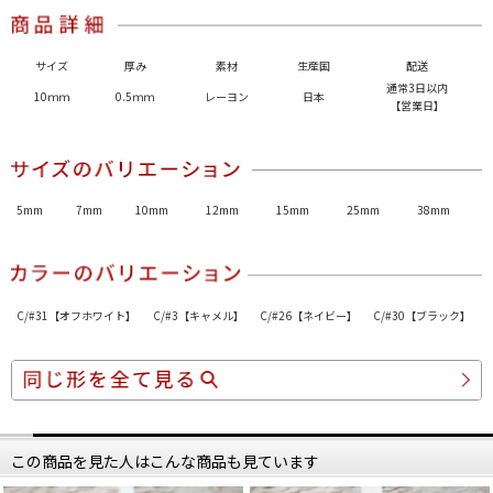
サイズ
厚み
素材
生産国
配送
通常3日以内
10ｍｍ
0.5ｍｍ
レーヨン
日本
【営業日】
5mm
7mm
10mm
12mm
15mm
25mm
38mm
C/#31【オフホワイト】
C/#3【キャメル】
C/#26【ネイビー】
C/#30【ブラック】
この商品を見た人はこんな商品も見ています