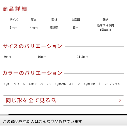
サイズ
厚み
素材
生産国
配送
通常３日以内
9ｍｍ
4ｍｍ
高瀬貝
日本
【営業日】
9mm
10mm
11.5mm
C/#T クリーム
C/#BE ベージュ
C/#SMK スモーク
C/#GBR ゴールドブラウン
この商品を見た人はこんな商品も見ています