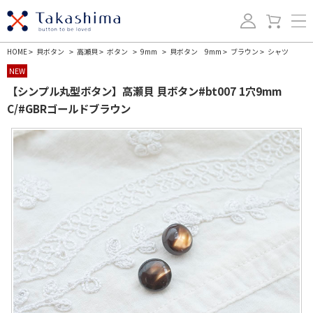
HOME
貝ボタン
高瀬貝
ボタン
9mm
貝ボタン 9mm
ブラウン
シャツ
>
>
>
>
>
>
>
NEW
【シンプル丸型ボタン】高瀬貝 貝ボタン#bt007 1穴9mm
C/#GBRゴールドブラウン