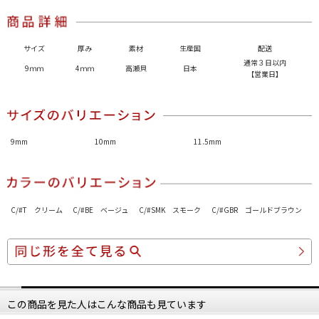
サイズ
厚み
素材
生産国
配送
通常３日以内
9ｍｍ
4ｍｍ
高瀬貝
日本
【営業日】
9mm
10mm
11.5mm
C/#T クリーム
C/#BE ベージュ
C/#SMK スモーク
C/#GBR ゴールドブラウン
この商品を見た人はこんな商品も見ています