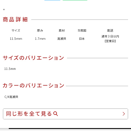
"
サイズ
厚み
素材
生産国
配送
通常３日以内
11.5ｍｍ
1.7ｍｍ
高瀬貝
日本
【営業日】
11.5mm
C/#高瀬貝