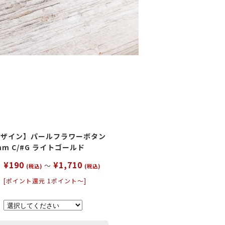
ー
パープル
イエロー
ピンク
小物
デザイン】パールフラワーボタン
9mm C/#G ライトゴールド
¥190
¥1,710
～
(税込)
(税込)
[ポイント還元 1ポイント～]