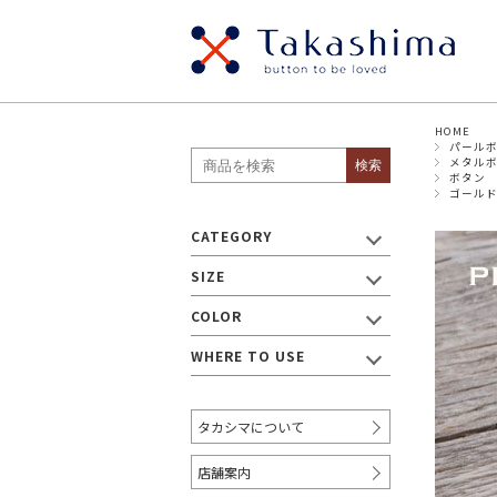
HOME
SIZE
パール
貝ボタン
メタ
メタル
検索
・ボタン
ボタン
ゴール
パールボタン
スナ
～8mm
9mm
CATEGORY
ウッドボタン
ナッ
17mm
SIZE
19mm
～18mm
プラスチックボタン
ビジ
COLOR
WHERE TO USE
・リボン/テープ
～9mm
10mm～
12
タカシマについて
20mm～
30mm～
40
店舗案内