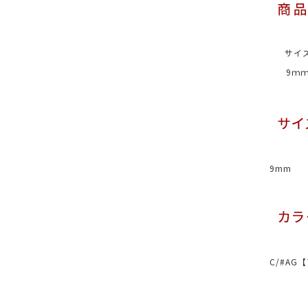
サイ
9ｍ
9mm
C/#A