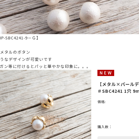
ブラック
グレー
ブラウン
グリーン
ブルー
ネイビ
P-SBC4241-9－Ｇ】
シルバー
クリア
ミックス
メタルのボタン
うなデザインが可愛いです
ガン等に付けるとパッと華やかな印象に。。。
ットスーツ
アクセサリー
ニット
その他
【メタル×パール
＃SBC4241 1穴 
価格:
購入数：