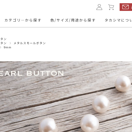
カテゴリ―から探す
色/サイズ/用途から探す
タカシマにつ
ボタン
ルボタン
本水牛ボタン
くるみボタ
ボタン
メタルスモールボタン
9mm
ド
ップボタン
レザーボタン
名入れボタ
11.5mm
10mm
13mm
～12mm
トボタン
ミリタリーボタン
トグルボタ
20mm
24mm
23mm
～21mm
～25mm
ューボタン
ヴィンテージボタン
アクセサリ
・パーツ
mm～
15mm～
～9mm
10mm～
mm～
50mm～
30mm～
40mm～