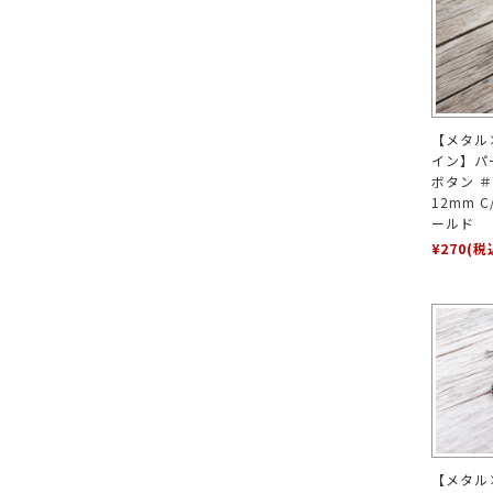
【メタル
イン】パ
ボタン ＃S
12mm 
ールド
¥270
(税
【メタル