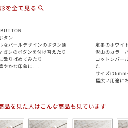
 BUTTON
ボタン
ルなパールデザインのボタン達
定番のホワイ
ィガンのボタンを付け替えたり
沢山のカラー
に散りばめてみたり
コットンパー
華やかな印象に。。
た
サイズは6mm
幅広い用途に
商品を見た人はこんな商品も見ています