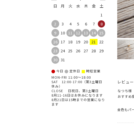
日
月
火
水
木
金
土
1
2
3
4
5
6
7
8
9
10
11
12
13
14
15
16
17
18
19
20
21
22
23
24
25
26
27
28
29
30
31
■
今日
定休日
時短営業
MON-FRI 11:00～18:00
レビュー
SAT 12:00-17:00（第3土曜日
休み）
なつち様
CLOSE 日祝日、第3土曜日
8月11-16日はお休みになります
おすすめ
8月21日は15時までの営業になり
ます
金色もパ