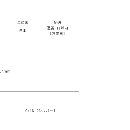
生産国
配送
通常3日以内
日本
【営業日】
14mm
C/#N【シルバー】