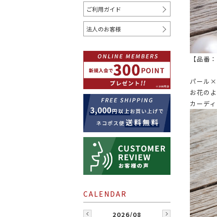
ご利用ガイド
COLOR
法人のお客様
ホワイト
クリーム
ベージュ
【品番：I
レッド
オレンジ
ゴールド
パール×
お花のよ
WHERE TO USE
カーディ
シャツ
コート
ジャケ
2026/08