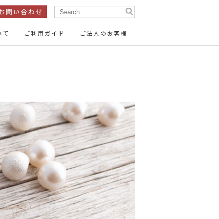
いて
ご利用ガイド
ご法人のお客様
ン
テープ・リボン
ン
服飾パーツ
15mm
14mm
～16mm
ン
26mm
35mm
～30mm
ーパーツ
15mm～
20mm～
50mm～