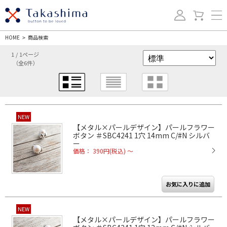
HOME
商品検索
>
1 / 1ページ
（全6件）
NEW
【メタル×パールデザイン】パールフラワー
ボタン ＃SBC4241 1穴 14mm C/#N シルバ
ー
価格： 390円(税込)
～
NEW
【メタル×パールデザイン】パールフラワー