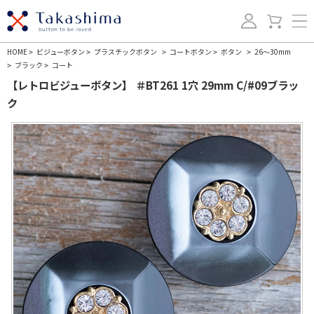
HOME
ビジューボタン
プラスチックボタン
コートボタン
ボタン
26～30mm
>
>
>
>
>
ブラック
コート
>
>
【レトロビジューボタン】 ＃BT261 1穴 29mm C/#09ブラッ
ク