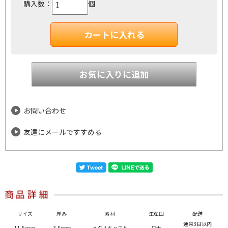
購入数：
個
お問い合わせ
友達にメールですすめる
サイズ
厚み
素材
生産国
配送
通常3日以内
11.5ｍｍ
3.5ｍｍ
メタルキャスト
日本