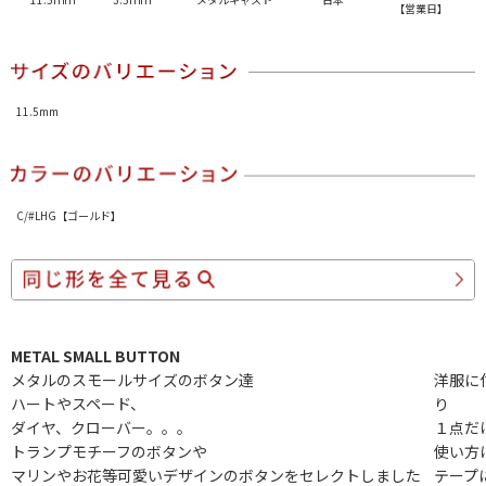
【営業日】
11.5mm
C/#LHG【ゴールド】
METAL SMALL BUTTON
メタルのスモールサイズのボタン達
洋服に
ハートやスペード、
り
ダイヤ、クローバー。。。
１点だ
トランプモチーフのボタンや
使い方
マリンやお花等可愛いデザインのボタンをセレクトしました
テープ