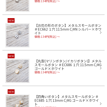
価格:134円(税込)
～
NEW
【お花の形のボタン】メタルスモールボタン
＃EC662 １穴 11.5mm C/#N シルバー×ホワ
イト
価格:134円(税込)
～
NEW
【丸型(マリンボタン/イカリボタン)】メタル
スモールボタン ＃EC686 １穴 11.5mm C/#G
ゴールド×ホワイト
価格:134円(税込)
～
NEW
【四角いボタン】メタルスモールボタン ＃
EC685 １穴 13mm C/#G ゴールド×ホワイ
ト