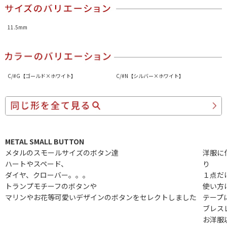
11.5mm
C/#G【ゴールド×ホワイト】
C/#N【シルバー×ホワイト】
METAL SMALL BUTTON
メタルのスモールサイズのボタン達
洋服に
ハートやスペード、
り
ダイヤ、クローバー。。。
１点だ
トランプモチーフのボタンや
使い方
マリンやお花等可愛いデザインのボタンをセレクトしました
テープ
ブレス
お洋服