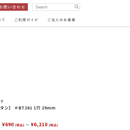
いて
ご利用ガイド
ご法人のお客様
ン
テープ・リボン
ン
服飾パーツ
15mm
14mm
～16mm
ン
26mm
35mm
～30mm
ーパーツ
す
15mm～
20mm～
】 ＃BT261 1穴 29mm
50mm～
¥690
¥6,210
～
(税込)
(税込)