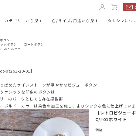
カテゴリ―から探す
色/サイズ/用途から探す
タカシマにつ
ーボタン
ルボタン
本水牛ボタン
くるみボタ
チックボタン
コートボタン
26～30mm
ト
ップボタン
レザーボタン
名入れボタ
11.5mm
10mm
13mm
～12mm
トボタン
ミリタリーボタン
トグルボタ
-bt261-29-01】
20mm
24mm
23mm
～21mm
～25mm
ューボタン
ヴィンテージボタン
アクセサリ
りばめたラインストーンが華やかなビジューボタン
クラシックな印象のボタンは
リーのパーツとしても存在感抜群
・パーツ
、ボルドーカラーは染色の加工を施し、よりシックな色に仕上げていま
mm～
15mm～
～9mm
10mm～
【レトロビジューボタン
C/#01ホワイト
mm～
50mm～
30mm～
40mm～
価格: