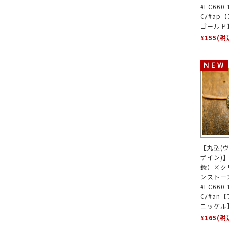
#LC660
C/#ap
ゴールド
¥155
(税
【丸型(
ザイン)
鍮）×ク
ンストー
#LC660
C/#an
ニッケル
¥165
(税