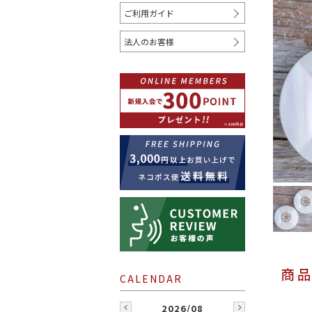
ご利用ガイド
COLOR
法人のお客様
ホワイト
クリーム
ベージュ
レッド
オレンジ
ゴールド
WHERE TO USE
シャツ
コート
ジャケ
2026/08