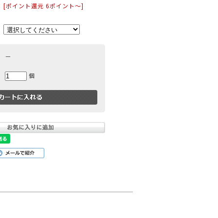
[ポイント還元 6ポイント～]
ー
パープル
イエロー
ピンク
－
個
小物