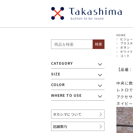
HOME
SIZE
ビジュ
貝ボタン
メタ
プラス
検索
・ボタン
ボタン
ホワイ
パールボタン
スナ
コート
～8mm
9mm
CATEGORY
ウッドボタン
ナッ
【品番：ct
17mm
SIZE
19mm
～18mm
プラスチックボタン
ビジ
中央に散
COLOR
レトロで
WHERE TO USE
アクセサ
・リボン/テープ
ネイビー
～9mm
10mm～
12
タカシマについて
20mm～
30mm～
40
店舗案内