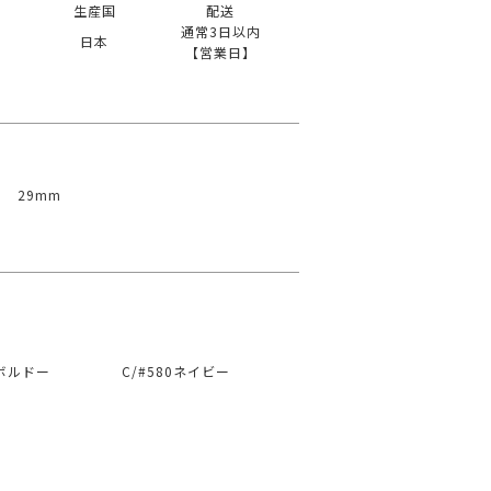
生産国
配送
通常3日以内
日本
【営業日】
29mm
0ボルドー
C/#580ネイビー