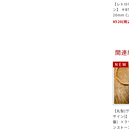
【レトロ
ン】 ＃BT
20mm 
¥520
(税
関連
【丸型(
ザイン)
鍮）×ク
ンストー