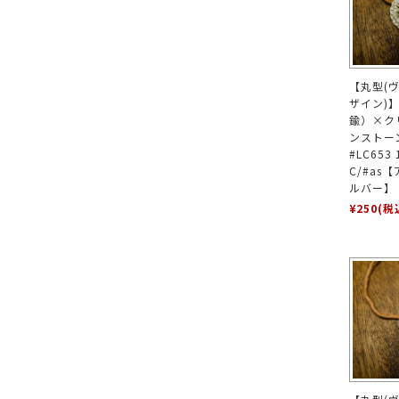
【丸型(
ザイン)
鍮）×ク
ンストー
#LC653
C/#as
ルバー】
¥250
(税