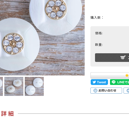
購入数：
ブラック
グレー
ブラウン
グリーン
ブルー
ネイビ
価格:
シルバー
クリア
ミックス
数量:
ットスーツ
アクセサリー
ニット
その他