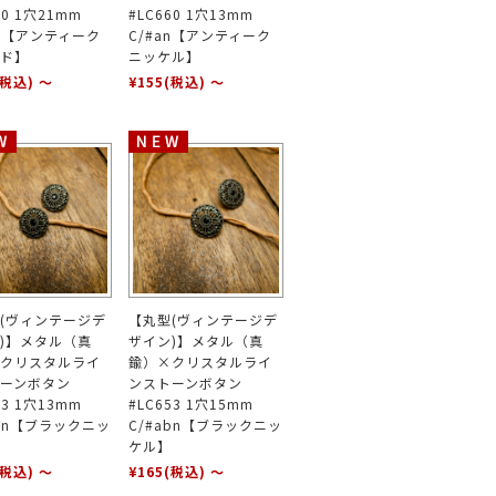
60 1穴21mm
#LC660 1穴13mm
ap【アンティーク
C/#an【アンティーク
ド】
ニッケル】
(税込)
～
¥155
(税込)
～
(ヴィンテージデ
【丸型(ヴィンテージデ
)】メタル（真
ザイン)】メタル（真
クリスタルライ
鍮）×クリスタルライ
ーンボタン
ンストーンボタン
53 1穴13mm
#LC653 1穴15mm
abn【ブラックニッ
C/#abn【ブラックニッ
ケル】
(税込)
～
¥165
(税込)
～