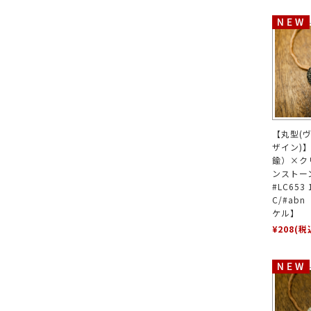
【丸型(
ザイン)
鍮）×ク
ンストー
#LC653
C/#ab
ケル】
¥208
(税