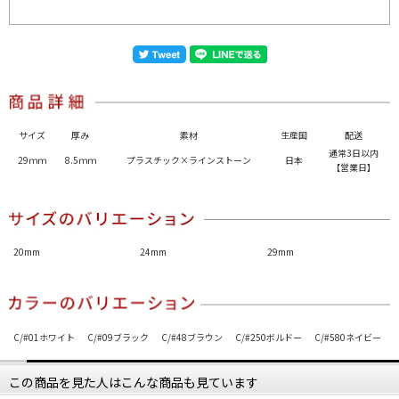
サイズ
厚み
素材
生産国
配送
通常3日以内
29ｍｍ
8.5ｍｍ
プラスチック×ラインストーン
日本
【営業日】
20mm
24mm
29mm
C/#01ホワイト
C/#09ブラック
C/#48ブラウン
C/#250ボルドー
C/#580ネイビー
この商品を見た人はこんな商品も見ています